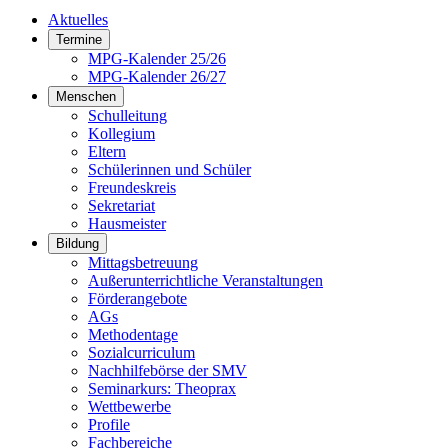
Aktuelles
Termine
MPG-Kalender 25/26
MPG-Kalender 26/27
Menschen
Schulleitung
Kollegium
Eltern
Schülerinnen und Schüler
Freundeskreis
Sekretariat
Hausmeister
Bildung
Mittagsbetreuung
Außerunterrichtliche Veranstaltungen
Förderangebote
AGs
Methodentage
Sozialcurriculum
Nachhilfebörse der SMV
Seminarkurs: Theoprax
Wettbewerbe
Profile
Fachbereiche