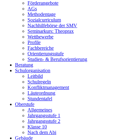
Förderangebote
AGs
Methodentage
Sozialcurriculum
Nachhilfebörse der SMV
Seminarkurs: Theoprax
Wettbewerbe
Profile
Fachbereiche
Orientierungsstufe
Studien- & Berufsorientierung
Beratung
Schulorganisation
Leitbild
Schulregeln
Konfliktmanagement
Läuteordnung
Stundentafel
Oberstufe
Allgemeines
Jahrgangsstufe 1
Jahrgangsstufe 2
Klasse 10
Nach dem Abi
Gebäude