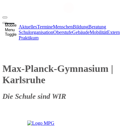
Mobile
Aktuelles
Termine
Menschen
Bildung
Beratung
Menu
Schulorganisation
Oberstufe
Gebäude
Mobilität
Extern
Toggle
Praktikum
Max-Planck-Gymnasium
|
Karlsruhe
Die Schule sind WIR