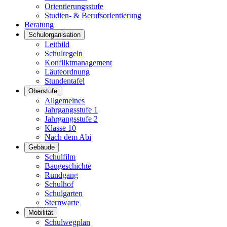
Orientierungsstufe
Studien- & Berufsorientierung
Beratung
Schulorganisation
Leitbild
Schulregeln
Konfliktmanagement
Läuteordnung
Stundentafel
Oberstufe
Allgemeines
Jahrgangsstufe 1
Jahrgangsstufe 2
Klasse 10
Nach dem Abi
Gebäude
Schulfilm
Baugeschichte
Rundgang
Schulhof
Schulgarten
Sternwarte
Mobilität
Schulwegplan