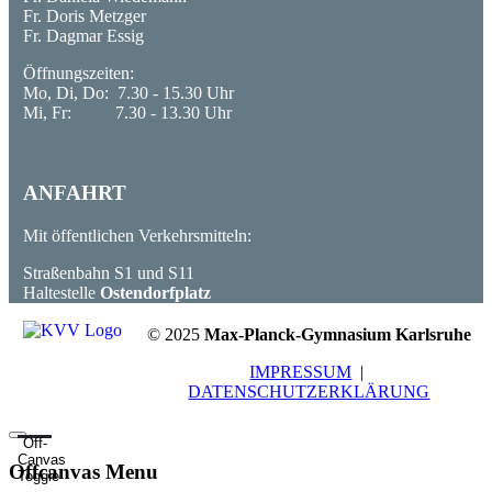
Fr. Doris Metzger
Fr. Dagmar Essig
Öffnungszeiten:
Mo, Di, Do: 7.30 - 15.30 Uhr
Mi, Fr: 7.30 - 13.30 Uhr
ANFAHRT
Mit öffentlichen Verkehrsmitteln:
Straßenbahn S1 und S11
Haltestelle
Ostendorfplatz
© 2025
Max-Planck-Gymnasium Karlsruhe
IMPRESSUM
|
DATENSCHUTZERKLÄRUNG
Off-
Canvas
Offcanvas Menu
Toggle