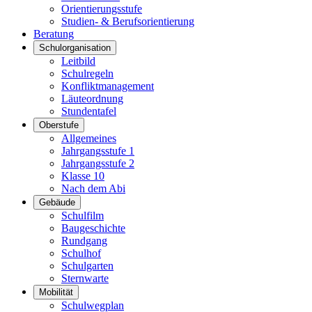
Orientierungsstufe
Studien- & Berufsorientierung
Beratung
Schulorganisation
Leitbild
Schulregeln
Konfliktmanagement
Läuteordnung
Stundentafel
Oberstufe
Allgemeines
Jahrgangsstufe 1
Jahrgangsstufe 2
Klasse 10
Nach dem Abi
Gebäude
Schulfilm
Baugeschichte
Rundgang
Schulhof
Schulgarten
Sternwarte
Mobilität
Schulwegplan