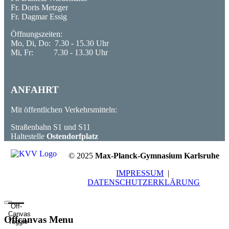
Fr. Doris Metzger
Fr. Dagmar Essig
Öffnungszeiten:
Mo, Di, Do: 7.30 - 15.30 Uhr
Mi, Fr: 7.30 - 13.30 Uhr
ANFAHRT
Mit öffentlichen Verkehrsmitteln:
Straßenbahn S1 und S11
Haltestelle
Ostendorfplatz
© 2025
Max-Planck-Gymnasium Karlsruhe
IMPRESSUM
|
DATENSCHUTZERKLÄRUNG
Off-
Canvas
Offcanvas Menu
Toggle