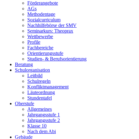
Förderangebote
AGs
Methodentage
Sozialcurriculum
Nachhilfebörse der SMV
Seminarkurs: Theoprax
Wettbewerbe
Profile
Fachbereiche
Orientierungsstufe
Studien- & Berufsorientierung
Beratung
Schulorganisation
Leitbild
Schulregeln
Konfliktmanagement
Läuteordnung
Stundentafel
Oberstufe
Allgemeines
Jahrgangsstufe 1
Jahrgangsstufe 2
Klasse 10
Nach dem Abi
Gebäude