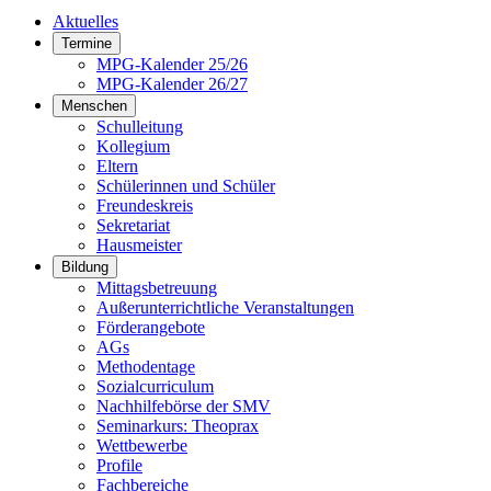
Aktuelles
Termine
MPG-Kalender 25/26
MPG-Kalender 26/27
Menschen
Schulleitung
Kollegium
Eltern
Schülerinnen und Schüler
Freundeskreis
Sekretariat
Hausmeister
Bildung
Mittagsbetreuung
Außerunterrichtliche Veranstaltungen
Förderangebote
AGs
Methodentage
Sozialcurriculum
Nachhilfebörse der SMV
Seminarkurs: Theoprax
Wettbewerbe
Profile
Fachbereiche