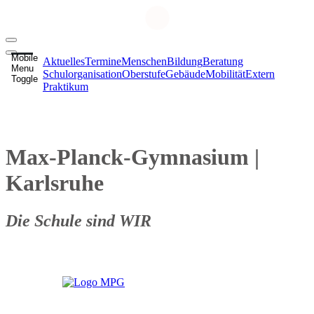
Mobile
Aktuelles
Termine
Menschen
Bildung
Beratung
Menu
Schulorganisation
Oberstufe
Gebäude
Mobilität
Extern
Toggle
Praktikum
Max-Planck-Gymnasium
|
Karlsruhe
Die Schule sind WIR