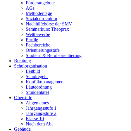
Förderangebote
AGs
Methodentage
Sozialcurriculum
Nachhilfebörse der SMV
Seminarkurs: Theoprax
Wettbewerbe
Profile
Fachbereiche
Orientierungsstufe
Studien- & Berufsorientierung
Beratung
Schulorganisation
Leitbild
Schulregeln
Konfliktmanagement
Läuteordnung
Stundentafel
Oberstufe
Allgemeines
Jahrgangsstufe 1
Jahrgangsstufe 2
Klasse 10
Nach dem Abi
Gebäude