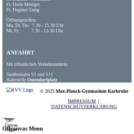
Fr. Doris Metzger
Fr. Dagmar Essig
Öffnungszeiten:
Mo, Di, Do: 7.30 - 15.30 Uhr
Mi, Fr: 7.30 - 13.30 Uhr
ANFAHRT
Mit öffentlichen Verkehrsmitteln:
Straßenbahn S1 und S11
Haltestelle
Ostendorfplatz
© 2025
Max-Planck-Gymnasium Karlsruhe
IMPRESSUM
|
DATENSCHUTZERKLÄRUNG
Off-
Canvas
Offcanvas Menu
Toggle