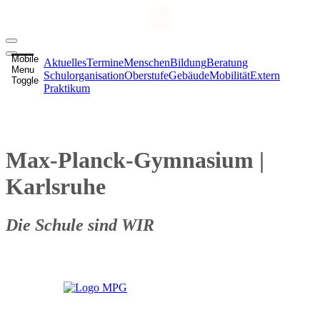
Mobile
Aktuelles
Termine
Menschen
Bildung
Beratung
Menu
Schulorganisation
Oberstufe
Gebäude
Mobilität
Extern
Toggle
Praktikum
Max-Planck-Gymnasium
|
Karlsruhe
Die Schule sind WIR