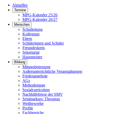
Aktuelles
Termine
MPG-Kalender 25/26
MPG-Kalender 26/27
Menschen
Schulleitung
Kollegium
Eltern
Schülerinnen und Schüler
Freundeskreis
Sekretariat
Hausmeister
Bildung
Mittagsbetreuung
Außerunterrichtliche Veranstaltungen
Förderangebote
AGs
Methodentage
Sozialcurriculum
Nachhilfebörse der SMV
Seminarkurs: Theoprax
Wettbewerbe
Profile
Fachbereiche