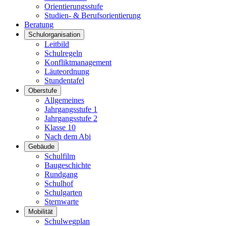
Orientierungsstufe
Studien- & Berufsorientierung
Beratung
Schulorganisation
Leitbild
Schulregeln
Konfliktmanagement
Läuteordnung
Stundentafel
Oberstufe
Allgemeines
Jahrgangsstufe 1
Jahrgangsstufe 2
Klasse 10
Nach dem Abi
Gebäude
Schulfilm
Baugeschichte
Rundgang
Schulhof
Schulgarten
Sternwarte
Mobilität
Schulwegplan