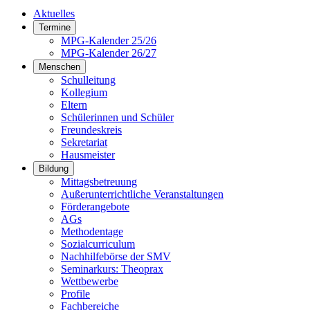
Aktuelles
Termine
MPG-Kalender 25/26
MPG-Kalender 26/27
Menschen
Schulleitung
Kollegium
Eltern
Schülerinnen und Schüler
Freundeskreis
Sekretariat
Hausmeister
Bildung
Mittagsbetreuung
Außerunterrichtliche Veranstaltungen
Förderangebote
AGs
Methodentage
Sozialcurriculum
Nachhilfebörse der SMV
Seminarkurs: Theoprax
Wettbewerbe
Profile
Fachbereiche