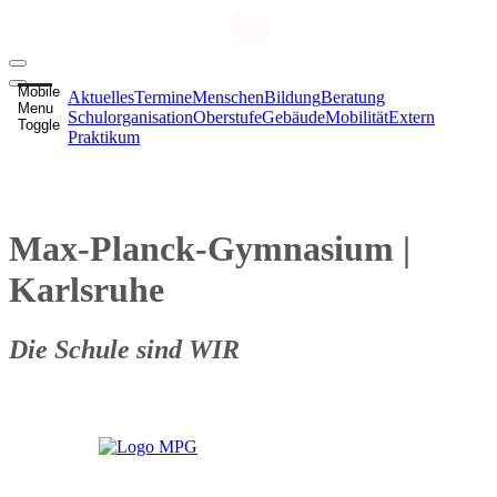
Mobile
Aktuelles
Termine
Menschen
Bildung
Beratung
Menu
Schulorganisation
Oberstufe
Gebäude
Mobilität
Extern
Toggle
Praktikum
Max-Planck-Gymnasium
|
Karlsruhe
Die Schule sind WIR