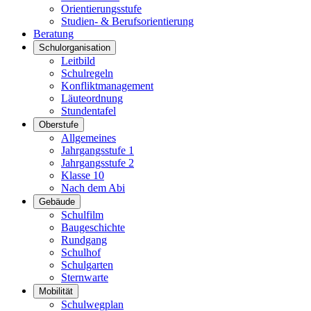
Orientierungsstufe
Studien- & Berufsorientierung
Beratung
Schulorganisation
Leitbild
Schulregeln
Konfliktmanagement
Läuteordnung
Stundentafel
Oberstufe
Allgemeines
Jahrgangsstufe 1
Jahrgangsstufe 2
Klasse 10
Nach dem Abi
Gebäude
Schulfilm
Baugeschichte
Rundgang
Schulhof
Schulgarten
Sternwarte
Mobilität
Schulwegplan