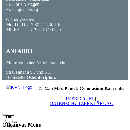
Fr. Doris Metzger
Fr. Dagmar Essig
Öffnungszeiten:
Mo, Di, Do: 7.30 - 15.30 Uhr
Mi, Fr: 7.30 - 13.30 Uhr
ANFAHRT
Mit öffentlichen Verkehrsmitteln:
Straßenbahn S1 und S11
Haltestelle
Ostendorfplatz
© 2025
Max-Planck-Gymnasium Karlsruhe
IMPRESSUM
|
DATENSCHUTZERKLÄRUNG
Off-
Canvas
Offcanvas Menu
Toggle