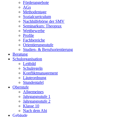
Förderangebote
AGs
Methodentage
Sozialcurriculum
Nachhilfebörse der SMV
Seminarkurs: Theoprax
Wettbewerbe
Profile
Fachbereiche
Orientierungsstufe
Studien- & Berufsorientierung
Beratung
Schulorganisation
Leitbild
Schulregeln
Konfliktmanagement
Läuteordnung
Stundentafel
Oberstufe
Allgemeines
Jahrgangsstufe 1
Jahrgangsstufe 2
Klasse 10
Nach dem Abi
Gebäude