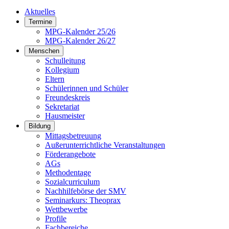
Aktuelles
Termine
MPG-Kalender 25/26
MPG-Kalender 26/27
Menschen
Schulleitung
Kollegium
Eltern
Schülerinnen und Schüler
Freundeskreis
Sekretariat
Hausmeister
Bildung
Mittagsbetreuung
Außerunterrichtliche Veranstaltungen
Förderangebote
AGs
Methodentage
Sozialcurriculum
Nachhilfebörse der SMV
Seminarkurs: Theoprax
Wettbewerbe
Profile
Fachbereiche