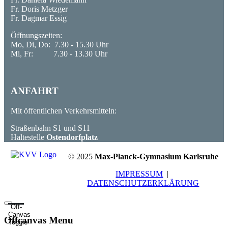
Fr. Doris Metzger
Fr. Dagmar Essig
Öffnungszeiten:
Mo, Di, Do: 7.30 - 15.30 Uhr
Mi, Fr: 7.30 - 13.30 Uhr
ANFAHRT
Mit öffentlichen Verkehrsmitteln:
Straßenbahn S1 und S11
Haltestelle
Ostendorfplatz
© 2025
Max-Planck-Gymnasium Karlsruhe
IMPRESSUM
|
DATENSCHUTZERKLÄRUNG
Off-
Canvas
Offcanvas Menu
Toggle