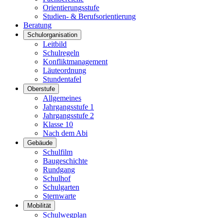
Orientierungsstufe
Studien- & Berufsorientierung
Beratung
Schulorganisation
Leitbild
Schulregeln
Konfliktmanagement
Läuteordnung
Stundentafel
Oberstufe
Allgemeines
Jahrgangsstufe 1
Jahrgangsstufe 2
Klasse 10
Nach dem Abi
Gebäude
Schulfilm
Baugeschichte
Rundgang
Schulhof
Schulgarten
Sternwarte
Mobilität
Schulwegplan