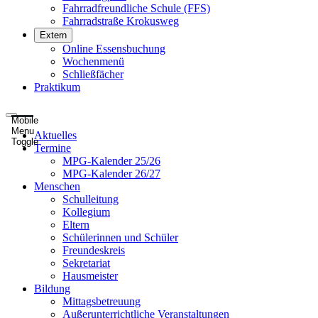
Fahrradfreundliche Schule (FFS)
Fahrradstraße Krokusweg
Extern
Online Essensbuchung
Wochenmenü
Schließfächer
Praktikum
Mobile
Menu
Aktuelles
Toggle
Termine
MPG-Kalender 25/26
MPG-Kalender 26/27
Menschen
Schulleitung
Kollegium
Eltern
Schülerinnen und Schüler
Freundeskreis
Sekretariat
Hausmeister
Bildung
Mittagsbetreuung
Außerunterrichtliche Veranstaltungen